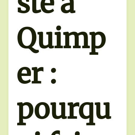
ste à
Quimp
er :
pourqu